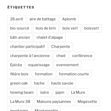
ÉTIQUETTES
26 avril
aire de battage
Aplomb
bio-sourcé
bois de brin
bois vert
boisvert
bâti-ancien
chalet d'alpage
chantier participatif
Charpente
charpente à l'ancienne
chwé
conférence
Epicéa
equarissage
evennement
filière bois
formation
formation courte
green oak
hache
haute savoie
hewing beam
isère
jppm
La Mure
La Mure 38
Maisons paysannes
Megevette
montagne
Montagnette