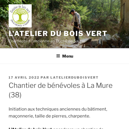
Aller
au
contenu
principal
L'ATELIER DU BOIS VERT
Charpente à l'ancienne en Duché de Savoie
Menu
PUBLIÉ
17 AVRIL 2022
PAR
LATELIERDUBOISVERT
LE
Chantier de bénévoles à La Mure
(38)
Initiation aux techniques anciennes du bâtiment,
maçonnerie, taille de pierres, charpente.