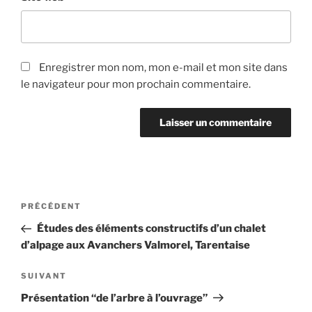
Enregistrer mon nom, mon e-mail et mon site dans
le navigateur pour mon prochain commentaire.
Navigation
Article
PRÉCÉDENT
de
précédent
Études des éléments constructifs d’un chalet
l’article
d’alpage aux Avanchers Valmorel, Tarentaise
Article
SUIVANT
suivant
Présentation “de l’arbre à l’ouvrage”