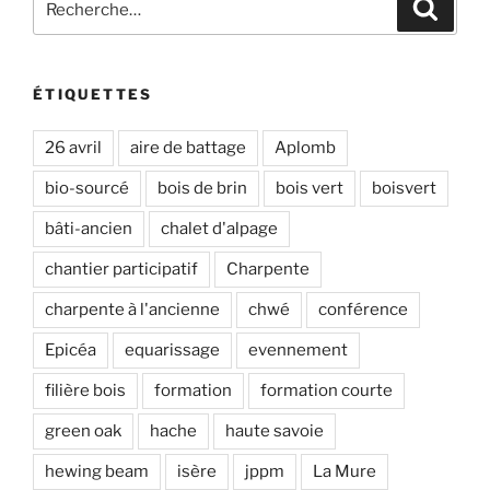
Recher
pour
:
ÉTIQUETTES
26 avril
aire de battage
Aplomb
bio-sourcé
bois de brin
bois vert
boisvert
bâti-ancien
chalet d'alpage
chantier participatif
Charpente
charpente à l'ancienne
chwé
conférence
Epicéa
equarissage
evennement
filière bois
formation
formation courte
green oak
hache
haute savoie
hewing beam
isère
jppm
La Mure