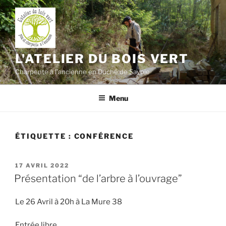
Aller
au
contenu
principal
L'ATELIER DU BOIS VERT
Charpente à l'ancienne en Duché de Savoie
Menu
ÉTIQUETTE :
CONFÉRENCE
PUBLIÉ
17 AVRIL 2022
LE
Présentation “de l’arbre à l’ouvrage”
Le 26 Avril à 20h à La Mure 38
Entrée libre.