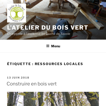
Aller
au
contenu
principal
L'ATELIER DU BOIS VERT
Charpente à l'ancienne en Duché de Savoie
Menu
ÉTIQUETTE :
RESSOURCES LOCALES
PUBLIÉ
13 JUIN 2018
LE
Construire en bois vert