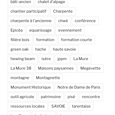
bâti-ancien
chalet d'alpage
chantier participatif
Charpente
charpente à l'ancienne
chwé
conférence
Epicéa
equarissage
evennement
filière bois
formation
formation courte
green oak
hache
haute savoie
hewing beam
isère
jppm
La Mure
La Mure 38
Maisons paysannes
Megevette
montagne
Montagnette
Monument Historique
Notre de Dame de Paris
outil agricole
patrimoine
pisé
rencontre
ressources locales
SAVOIE
tarentaise