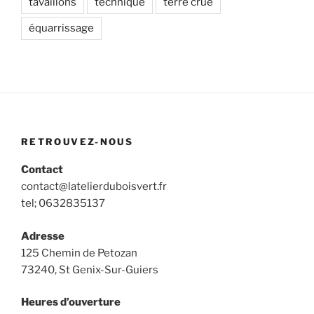
tavaillons
technique
terre crue
équarrissage
RETROUVEZ-NOUS
Contact
contact@latelierduboisvert.fr
tel; 0632835137
Adresse
125 Chemin de Petozan
73240, St Genix-Sur-Guiers
Heures d’ouverture