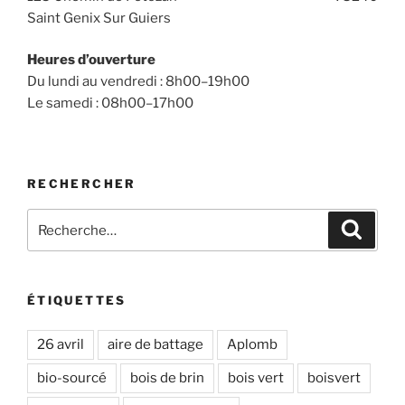
Saint Genix Sur Guiers
Heures d’ouverture
Du lundi au vendredi : 8h00–19h00
Le samedi : 08h00–17h00
RECHERCHER
Recherche
Recher
pour
:
ÉTIQUETTES
26 avril
aire de battage
Aplomb
bio-sourcé
bois de brin
bois vert
boisvert